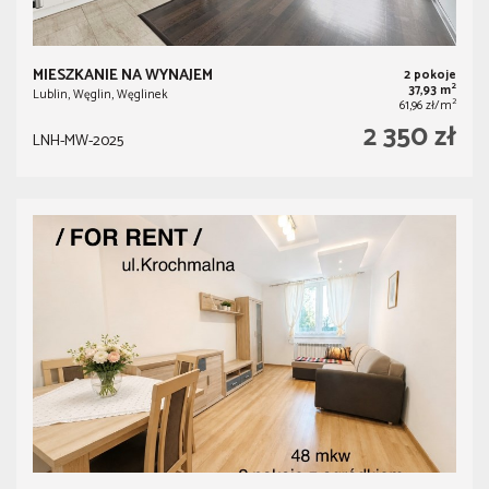
MIESZKANIE NA WYNAJEM
2 pokoje
2
37,93 m
Lublin, Węglin, Węglinek
2
61,96 zł/m
2 350 zł
LNH-MW-2025