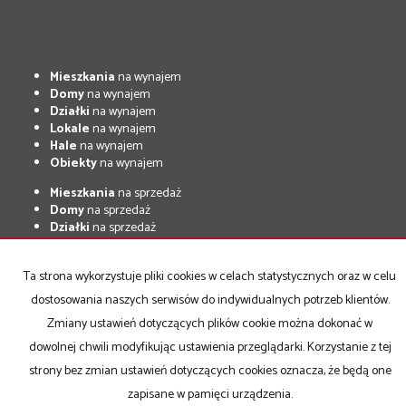
Mieszkania
na wynajem
Domy
na wynajem
Działki
na wynajem
Lokale
na wynajem
Hale
na wynajem
Obiekty
na wynajem
Mieszkania
na sprzedaż
Domy
na sprzedaż
Działki
na sprzedaż
Lokale
na sprzedaż
Hale
na sprzedaż
Ta strona wykorzystuje pliki cookies w celach statystycznych oraz w celu
Obiekty
na sprzedaż
dostosowania naszych serwisów do indywidualnych potrzeb klientów.
Zmiany ustawień dotyczących plików cookie można dokonać w
LoginHouse
2026
Program dla biur nieruchomości
Galactica Virgo
dowolnej chwili modyfikując ustawienia przeglądarki. Korzystanie z tej
strony bez zmian ustawień dotyczących cookies oznacza, że będą one
zapisane w pamięci urządzenia.