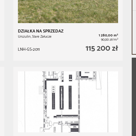
DZIAŁKA NA SPRZEDAŻ
2
1 280,00 m
Urszulin, Stare Załucze
2
90,00 zł/m
115 200 zł
LNH-GS-2011