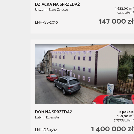
DZIAŁKA NA SPRZEDAŻ
2
1 623,00 m
Urszulin, Stare Załucze
2
90,57 zł/m
147 000 zł
LNH-GS-2010
DOM NA SPRZEDAŻ
2 pokoje
2
180,00 m
Lublin, Dziesiąta
2
7 777,78 zł/m
1 400 000 zł
LNH-DS-1582