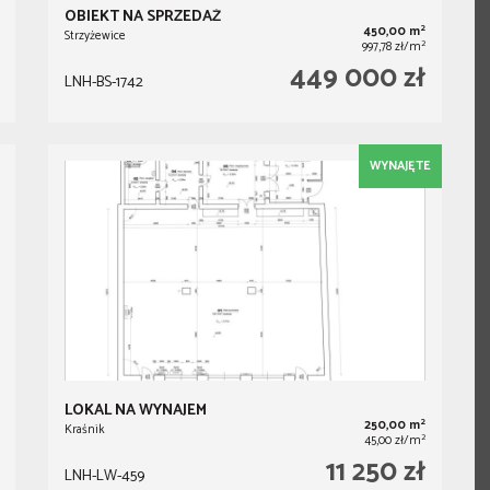
OBIEKT NA SPRZEDAŻ
2
450,00 m
Strzyżewice
2
997,78 zł/m
449 000 zł
LNH-BS-1742
WYNAJĘTE
LOKAL NA WYNAJEM
2
250,00 m
Kraśnik
2
45,00 zł/m
11 250 zł
LNH-LW-459