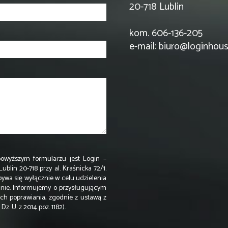
20-718 Lublin
kom. 606-136-205
e-mail:
biuro@loginhous
wyższym formularzu jest Login –
lin 20-718 przy al. Kraśnicka 72/1.
ywa się wyłącznie w celu udzielenia
nie. Informujemy o przysługującym
ch poprawiania, zgodnie z ustawą z
z. U. z 2014 poz. 1182).