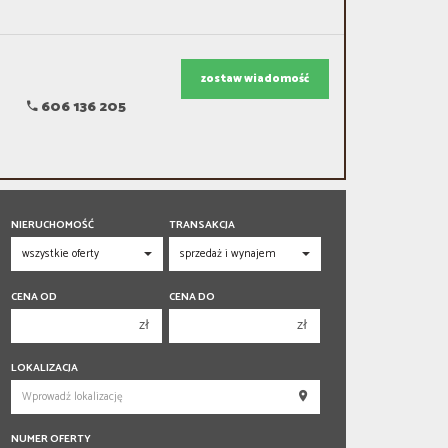
zostaw wiadomość
606 136 205
NIERUCHOMOŚĆ
TRANSAKCJA
CENA OD
CENA DO
zł
zł
150 000 zł
150 000 zł
LOKALIZACJA
200 000 zł
200 000 zł
250 000 zł
250 000 zł
NUMER OFERTY
300 000 zł
300 000 zł