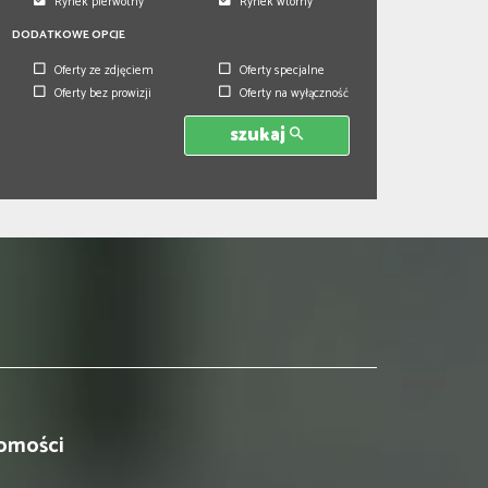
Rynek pierwotny
Rynek wtórny
DODATKOWE OPCJE
Oferty ze zdjęciem
Oferty specjalne
Oferty bez prowizji
Oferty na wyłączność
szukaj
omości