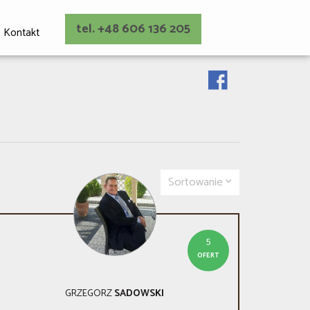
tel. +48 606 136 205
Kontakt
Sortowanie
5
OFERT
GRZEGORZ
SADOWSKI