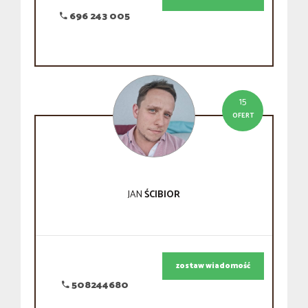
696 243 005
15
OFERT
JAN
ŚCIBIOR
zostaw wiadomość
508244680