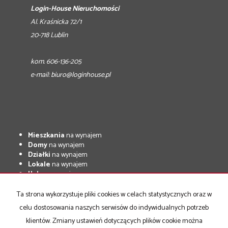
Login-House Nieruchomości
Al. Kraśnicka 72/1
20-718 Lublin
kom. 606-136-205
e-mail:
biuro@loginhouse.pl
Mieszkania
na wynajem
Domy
na wynajem
Działki
na wynajem
Lokale
na wynajem
Hale
na wynajem
Obiekty
na wynajem
Ta strona wykorzystuje pliki cookies w celach statystycznych oraz w
Mieszkania
na sprzedaż
celu dostosowania naszych serwisów do indywidualnych potrzeb
Domy
na sprzedaż
Działki
na sprzedaż
klientów. Zmiany ustawień dotyczących plików cookie można