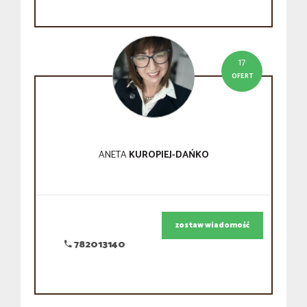
17
OFERT
ANETA
KUROPIEJ-DAŃKO
zostaw wiadomość
782013140