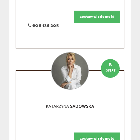
zostaw wiadomość
606 136 205
18
OFERT
KATARZYNA
SADOWSKA
zostaw wiadomość