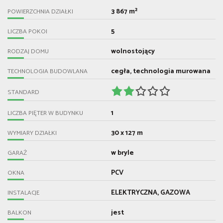
3 867 m²
POWIERZCHNIA DZIAŁKI
5
LICZBA POKOI
wolnostojący
RODZAJ DOMU
cegła, technologia murowana
TECHNOLOGIA BUDOWLANA
STANDARD
1
LICZBA PIĘTER W BUDYNKU
30 x 127 m
WYMIARY DZIAŁKI
w bryle
GARAŻ
PCV
OKNA
ELEKTRYCZNA, GAZOWA
INSTALACJE
jest
BALKON