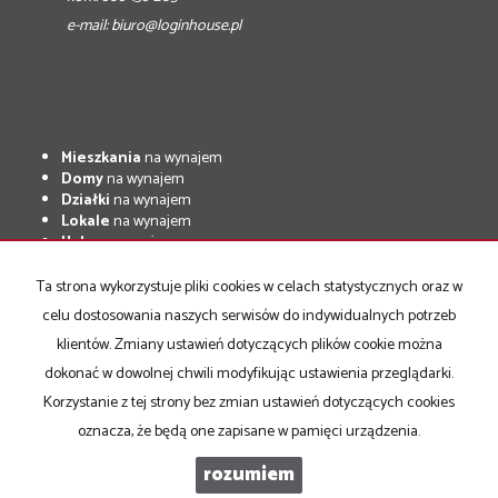
e-mail:
biuro@loginhouse.pl
Mieszkania
na wynajem
Domy
na wynajem
Działki
na wynajem
Lokale
na wynajem
Hale
na wynajem
Obiekty
na wynajem
Ta strona wykorzystuje pliki cookies w celach statystycznych oraz w
Mieszkania
na sprzedaż
celu dostosowania naszych serwisów do indywidualnych potrzeb
Domy
na sprzedaż
Działki
na sprzedaż
klientów. Zmiany ustawień dotyczących plików cookie można
Lokale
na sprzedaż
dokonać w dowolnej chwili modyfikując ustawienia przeglądarki.
Hale
na sprzedaż
Korzystanie z tej strony bez zmian ustawień dotyczących cookies
Obiekty
na sprzedaż
oznacza, że będą one zapisane w pamięci urządzenia.
rozumiem
LoginHouse
2026
Program dla biur nieruchomości
Galactica Virgo