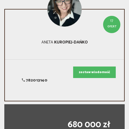
17
OFERT
ANETA
KUROPIEJ-DAŃKO
zostaw wiadomość
782013140
680 000 zł