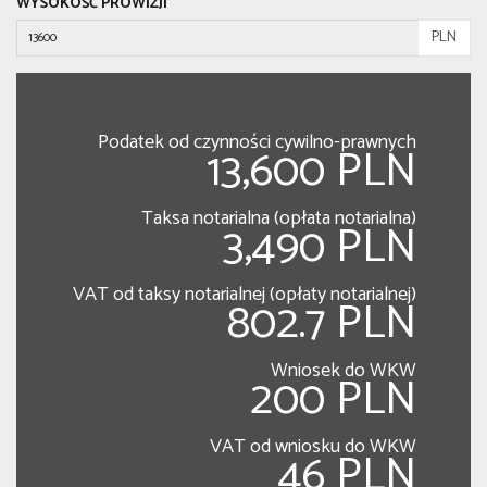
WYSOKOŚĆ PROWIZJI
PLN
Podatek od czynności cywilno-prawnych
13,600 PLN
Taksa notarialna (opłata notarialna)
3,490 PLN
VAT od taksy notarialnej (opłaty notarialnej)
802.7 PLN
Wniosek do WKW
200 PLN
VAT od wniosku do WKW
46 PLN