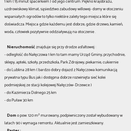
1 km ( 15 minut spacerkiem ) od jego centrum. Piękno krajobrazu,
uzdrowiskowy klimat, sąsiedztwo zabudowy willowej- domy w otoczeniu
wspaniałych ogrodów to tylko niektóre zalety tego miejsca które się
doświadcza. Miejsca gdzie każdemu jest dobrze, gdzie drzewo, kamień,
woda, człowiek pozytywnie oddziaływują na otoczenie .
Nieruchomość
znajduje się przy drodze asfaltowej :
- odległość do Nałęczowa 1 km to tam mamy Urząd Gminy, przychodnie,
sklepy, apteki, szkoły, przedszkola, Park Zdrojowy, piekarnie, cukiernie
- do Lublina 28 km ( bardzo dobry dojazd z Nałęczowa komunikacją
prywatna typu Bus jak i dostępna dobrze rozwinięta sieć kolei
podmiejskiej ze stacji kolejowej Nałęczów- Drzewce )
- do Kazimierza Dolnego 25 km
- do Puław 30 km
Dom
o pow. 120 m² murowany, podpiwniczony został wybudowany w
latach 90 i wymaga remontu. Aktualnie jest zamieszkiwany.
Parter :