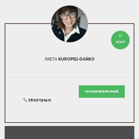
17
OFERT
ANETA
KUROPIEJ-DAŃKO
zostaw wiadomość
782013140