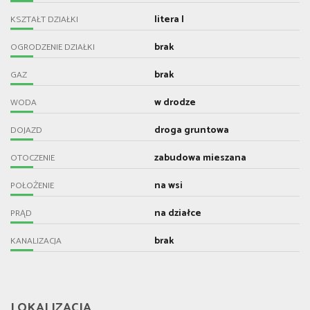
litera l
KSZTAŁT DZIAŁKI
brak
OGRODZENIE DZIAŁKI
brak
GAZ
w drodze
WODA
droga gruntowa
DOJAZD
zabudowa mieszana
OTOCZENIE
na wsi
POŁOŻENIE
na działce
PRĄD
brak
KANALIZACJA
LOKALIZACJA