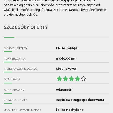
Opis oferty zawarty na stronie internetowej sporządzany jest na
podstawie oględzin nieruchomości oraz informacji uzyskanych od
właściciela, może podlegać aktualizacji i nie stanowi oferty określonej w
art. 66 i następnych K.C.
SZCZEGÓŁY OFERTY
LNH-GS-1949
SYMBOL OFERTY
5 069,00 m²
POWIERZCHNIA
siedliskowa
PRZEZNACZENIE DZIAŁKI
STANDARD
własność
STAN PRAWNY
częściowo zagospodarowana
ZAGOSP. DZIAŁKI
lekko nachylona
UKSZTAŁTOWANIE DZIAŁKI