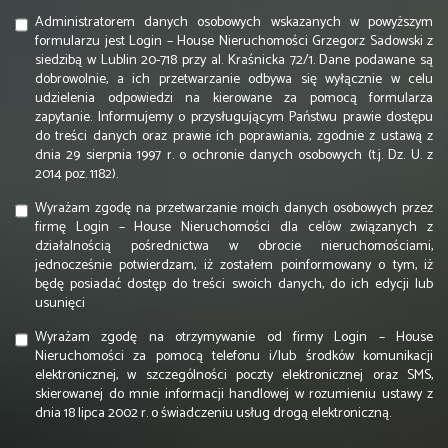
Administratorem danych osobowych wskazanych w powyższym
formularzu jest Login – House Nieruchomości Grzegorz Sadowski z
siedzibą w Lublin 20-718 przy al. Kraśnicka 72/1. Dane podawane są
dobrowolnie, a ich przetwarzanie odbywa się wyłącznie w celu
udzielenia odpowiedzi na kierowane za pomocą formularza
zapytanie. Informujemy o przysługującym Państwu prawie dostępu
do treści danych oraz prawie ich poprawiania, zgodnie z ustawą z
dnia 29 sierpnia 1997 r. o ochronie danych osobowych (t.j. Dz. U. z
2014 poz. 1182).
Wyrażam zgodę na przetwarzanie moich danych osobowych przez
firmę Login – House Nieruchomości dla celów związanych z
działalnością pośrednictwa w obrocie nieruchomościami,
jednocześnie potwierdzam, iż zostałem poinformowany o tym, iż
będę posiadać dostęp do treści swoich danych, do ich edycji lub
usunięci
Wyrażam zgodę na otrzymywanie od firmy Login – House
Nieruchomości za pomocą telefonu i/lub środków komunikacji
elektronicznej, w szczególności poczty elektronicznej oraz SMS,
skierowanej do mnie informacji handlowej w rozumieniu ustawy z
dnia 18 lipca 2002 r. o świadczeniu usług drogą elektroniczną.