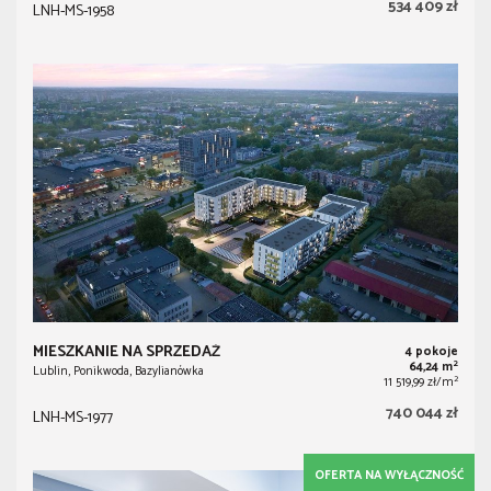
534 409 zł
LNH-MS-1958
MIESZKANIE NA SPRZEDAŻ
4 pokoje
2
64,24 m
Lublin, Ponikwoda, Bazylianówka
2
11 519,99 zł/m
740 044 zł
LNH-MS-1977
OFERTA NA WYŁĄCZNOŚĆ