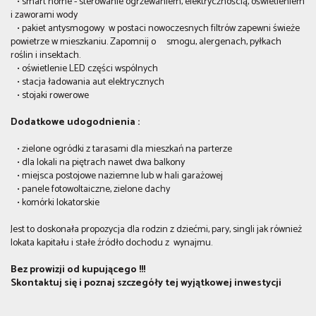
• smart home - sterowanie ogrzewaniem, elektrycznością, oświetleniem
i zaworami wody
• pakiet antysmogowy w postaci nowoczesnych filtrów zapewni świeże
powietrze w mieszkaniu. Zapomnij o smogu, alergenach, pyłkach
roślin i insektach.
• oświetlenie LED części wspólnych
• stacja ładowania aut elektrycznych
• stojaki rowerowe
Dodatkowe udogodnienia :
• zielone ogródki z tarasami dla mieszkań na parterze
• dla lokali na piętrach nawet dwa balkony
• miejsca postojowe naziemne lub w hali garażowej
• panele fotowoltaiczne, zielone dachy
• komórki lokatorskie
Jest to doskonała propozycja dla rodzin z dziećmi, pary, singli jak również
lokata kapitału i stałe źródło dochodu z wynajmu.
Bez prowizji od kupującego !!!
Skontaktuj się i poznaj szczegóły tej wyjątkowej inwestycji