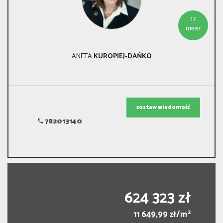
17
OFERT
ANETA
KUROPIEJ-DAŃKO
zostaw wiadomość
782013140
624 323 zł
2
11 649,99 zł/m