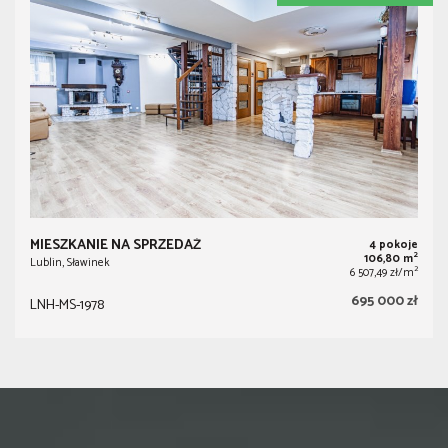
MIESZKANIE NA SPRZEDAŻ
4 pokoje
2
106,80 m
Lublin, Sławinek
2
6 507,49 zł/m
695 000 zł
LNH-MS-1978