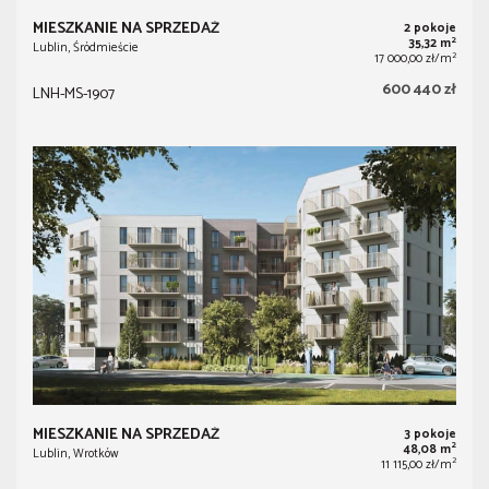
MIESZKANIE NA SPRZEDAŻ
2 pokoje
2
35,32 m
Lublin, Śródmieście
2
17 000,00 zł/m
600 440 zł
LNH-MS-1907
MIESZKANIE NA SPRZEDAŻ
3 pokoje
2
48,08 m
Lublin, Wrotków
2
11 115,00 zł/m