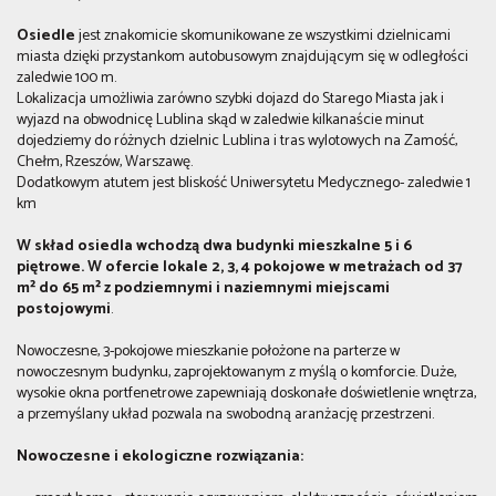
Osiedle
jest znakomicie skomunikowane ze wszystkimi dzielnicami
miasta dzięki przystankom autobusowym znajdującym się w odległości
zaledwie 100 m.
Lokalizacja umożliwia zarówno szybki dojazd do Starego Miasta jak i
wyjazd na obwodnicę Lublina skąd w zaledwie kilkanaście minut
dojedziemy do różnych dzielnic Lublina i tras wylotowych na Zamość,
Chełm, Rzeszów, Warszawę.
Dodatkowym atutem jest bliskość Uniwersytetu Medycznego- zaledwie 1
km
W skład osiedla wchodzą dwa budynki mieszkalne 5 i 6
piętrowe. W ofercie lokale 2, 3, 4 pokojowe w metrażach od 37
m² do 65 m² z podziemnymi i naziemnymi miejscami
postojowymi
.
Nowoczesne, 3-pokojowe mieszkanie położone na parterze w
nowoczesnym budynku, zaprojektowanym z myślą o komforcie. Duże,
wysokie okna portfenetrowe zapewniają doskonałe doświetlenie wnętrza,
a przemyślany układ pozwala na swobodną aranżację przestrzeni.
Nowoczesne i ekologiczne rozwiązania: