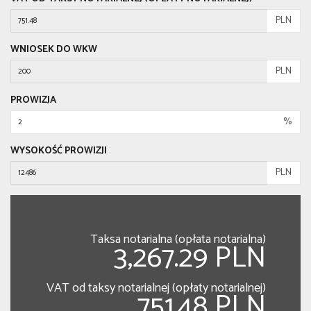
PLN
WNIOSEK DO WKW
PLN
PROWIZJA
%
WYSOKOŚĆ PROWIZJI
PLN
Taksa notarialna (opłata notarialna)
3,267.29 PLN
VAT od taksy notarialnej (opłaty notarialnej)
751.48 PLN