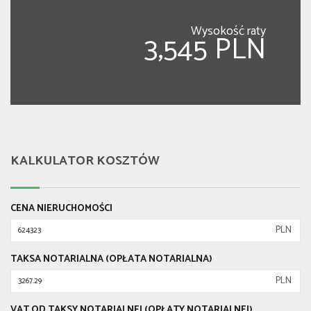
Wysokość raty
3,545 PLN
KALKULATOR KOSZTÓW
CENA NIERUCHOMOŚCI
PLN
TAKSA NOTARIALNA (OPŁATA NOTARIALNA)
PLN
VAT OD TAKSY NOTARIALNEJ (OPŁATY NOTARIALNEJ)