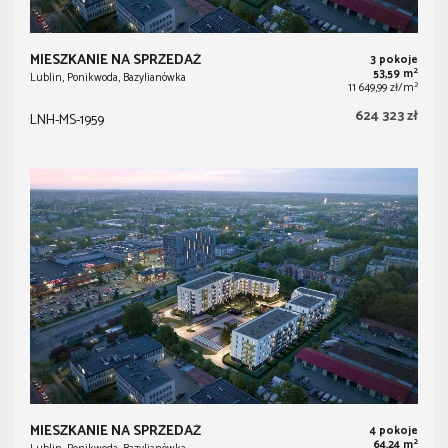
MIESZKANIE NA SPRZEDAŻ
3 pokoje
2
53,59 m
Lublin, Ponikwoda, Bazylianówka
2
11 649,99 zł/m
624 323 zł
LNH-MS-1959
MIESZKANIE NA SPRZEDAŻ
4 pokoje
2
64,24 m