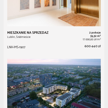
MIESZKANIE NA SPRZEDAŻ
2 pokoje
2
35,32 m
Lublin, Śródmieście
2
17 000,00 zł/m
600 440 zł
LNH-MS-1907