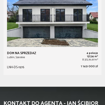
DOM NA SPRZEDAŻ
4 pokoje
2
137,24 m
Lublin, Szerokie
2
8 372,19 zł/m
1 149 000 zł
LNH-DS-1976
KONTAKT DO AGENTA - JAN ŚCIBIOR