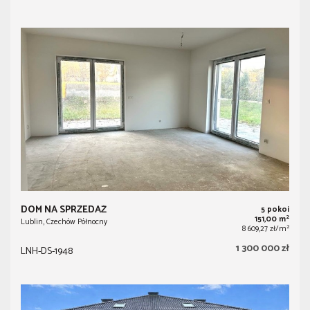
DOM NA SPRZEDAŻ
5 pokoi
2
151,00 m
Lublin, Czechów Północny
2
8 609,27 zł/m
1 300 000 zł
LNH-DS-1948