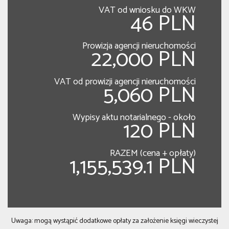
VAT od wniosku do WKW
46 PLN
Prowizja agencji nieruchomości
22,000 PLN
VAT od prowizji agencji nieruchomości
5,060 PLN
Wypisy aktu notarialnego - około
120 PLN
RAZEM (cena + opłaty)
1,155,539.1 PLN
Uwaga: mogą wystąpić dodatkowe opłaty za założenie księgi wieczystej