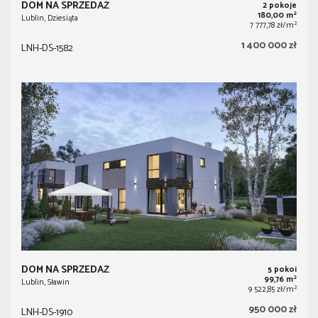
DOM NA SPRZEDAŻ
2 pokoje
2
180,00 m
Lublin, Dziesiąta
2
7 777,78 zł/m
1 400 000 zł
LNH-DS-1582
DOM NA SPRZEDAŻ
5 pokoi
2
99,76 m
Lublin, Sławin
2
9 522,85 zł/m
950 000 zł
LNH-DS-1910