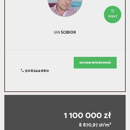
15
OFERT
JAN
ŚCIBIOR
zostaw wiadomość
508244680
1 100 000 zł
2
8 870,97 zł/m