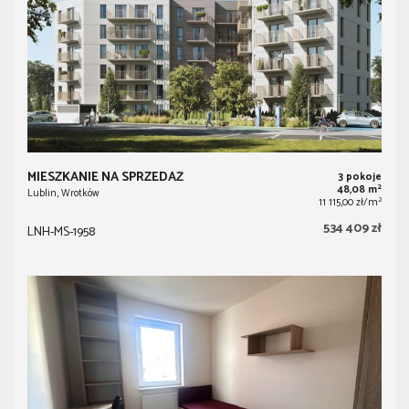
MIESZKANIE NA SPRZEDAŻ
3 pokoje
2
48,08 m
Lublin, Wrotków
2
11 115,00 zł/m
534 409 zł
LNH-MS-1958