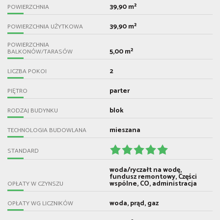
39,90 m²
POWIERZCHNIA
39,90 m²
POWIERZCHNIA UŻYTKOWA
POWIERZCHNIA
5,00 m²
BALKONÓW/TARASÓW
2
LICZBA POKOI
parter
PIĘTRO
blok
RODZAJ BUDYNKU
mieszana
TECHNOLOGIA BUDOWLANA
STANDARD
woda/ryczałt na wodę,
fundusz remontowy, Części
wspólne, CO, administracja
OPŁATY W CZYNSZU
woda, prąd, gaz
OPŁATY WG LICZNIKÓW