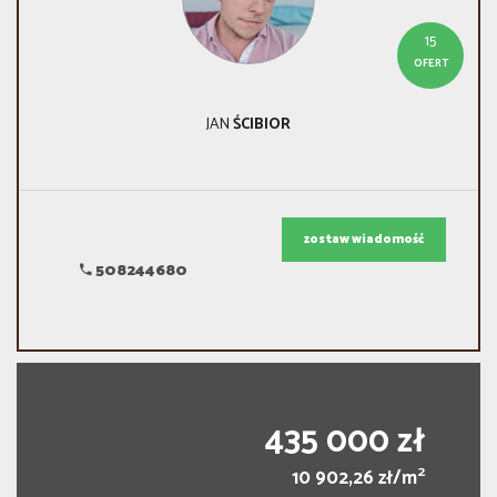
15
OFERT
JAN
ŚCIBIOR
zostaw wiadomość
508244680
435 000 zł
2
10 902,26 zł/m