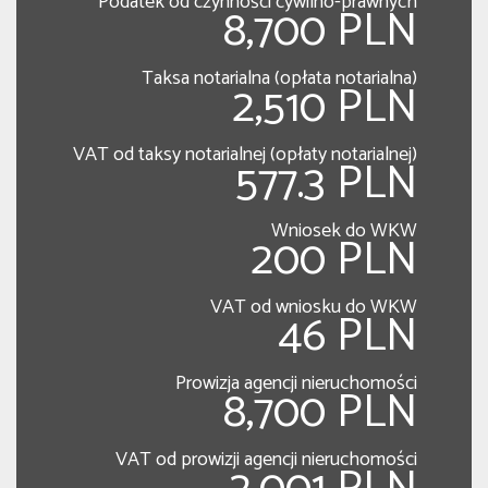
Podatek od czynności cywilno-prawnych
8,700 PLN
Taksa notarialna (opłata notarialna)
2,510 PLN
VAT od taksy notarialnej (opłaty notarialnej)
577.3 PLN
Wniosek do WKW
200 PLN
VAT od wniosku do WKW
46 PLN
Prowizja agencji nieruchomości
8,700 PLN
VAT od prowizji agencji nieruchomości