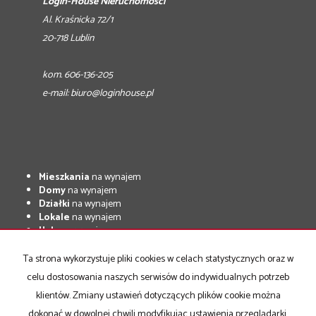
Login-House Nieruchomości
Al. Kraśnicka 72/1
20-718 Lublin
kom. 606-136-205
e-mail:
biuro@loginhouse.pl
Mieszkania
na wynajem
Domy
na wynajem
Działki
na wynajem
Lokale
na wynajem
Hale
na wynajem
Obiekty
na wynajem
Ta strona wykorzystuje pliki cookies w celach statystycznych oraz w
Mieszkania
na sprzedaż
celu dostosowania naszych serwisów do indywidualnych potrzeb
Domy
na sprzedaż
Działki
na sprzedaż
klientów. Zmiany ustawień dotyczących plików cookie można
Lokale
na sprzedaż
dokonać w dowolnej chwili modyfikując ustawienia przeglądarki.