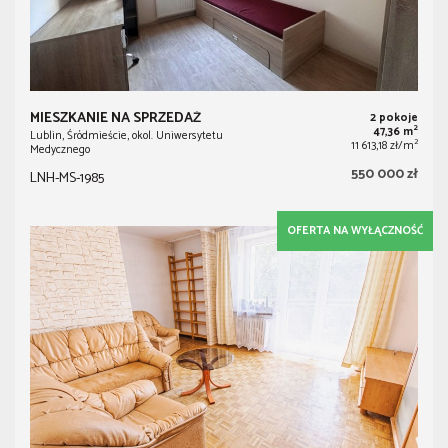
MIESZKANIE NA SPRZEDAŻ
2 pokoje
2
47,36 m
Lublin, Śródmieście, okol. Uniwersytetu
2
11 613,18 zł/m
Medycznego
550 000 zł
LNH-MS-1985
OFERTA NA WYŁĄCZNOŚĆ