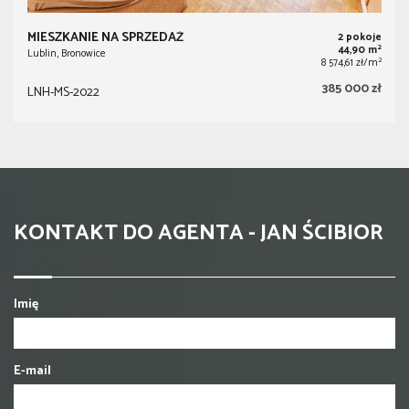
MIESZKANIE NA SPRZEDAŻ
2 pokoje
2
44,90 m
Lublin, Bronowice
2
8 574,61 zł/m
385 000 zł
LNH-MS-2022
KONTAKT DO AGENTA - JAN ŚCIBIOR
Imię
E-mail