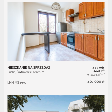
MIESZKANIE NA SPRZEDAŻ
2 pokoje
2
44,47 m
Lublin, Śródmieście, Centrum
2
9 152,24 zł/m
407 000 zł
LNH-MS-1950