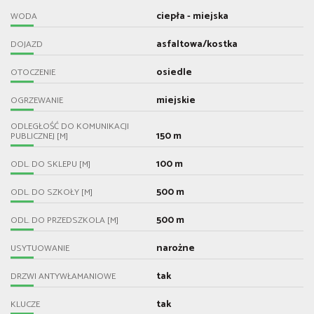
ciepła - miejska
WODA
asfaltowa/kostka
DOJAZD
osiedle
OTOCZENIE
miejskie
OGRZEWANIE
ODLEGŁOŚĆ DO KOMUNIKACJI
150 m
PUBLICZNEJ [M]
100 m
ODL. DO SKLEPU [M]
500 m
ODL. DO SZKOŁY [M]
500 m
ODL. DO PRZEDSZKOLA [M]
narożne
USYTUOWANIE
tak
DRZWI ANTYWŁAMANIOWE
tak
KLUCZE